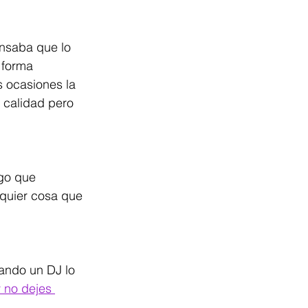
nsaba que lo 
 forma 
 ocasiones la 
 calidad pero 
go que 
lquier cosa que 
uando un DJ lo 
 no dejes 