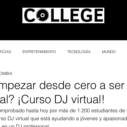
OS
ÁREA PRIVADA
MEMBRESÍA VIP
CONTACTO
FINAN
TICIAS
ENTRETENIMIENTO
TECNOLOGÍA
MUNDO
OMBIA
pezar desde cero a ser
al? ¡Curso DJ virtual!
omprobado hasta hoy por más de 1.200 estudiantes de 
rso DJ virtual que está ayudando a jóvenes y apasionad
 en un DJ profesional.