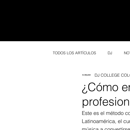
INICIO
CURS
TODOS LOS ARTÍCULOS
DJ
NO
DJ COLLEGE COL
¿Cómo em
profesion
Este es el método c
Latinoamérica, el cu
música a convertirse