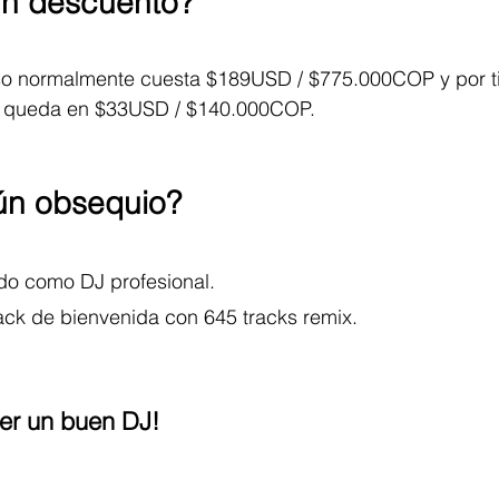
ún descuento?
urso normalmente cuesta $189USD / $775.000COP y por t
y queda en $33USD / $140.000COP.
ún obsequio?
ado como DJ profesional.
ck de bienvenida con 645 tracks remix.
er un buen DJ!