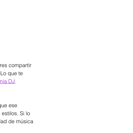
res compartir 
 Lo que te 
mia DJ
.
gue ese 
tilos. Si lo 
idad de música 