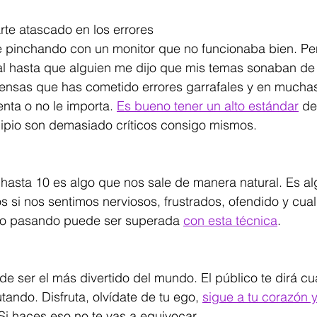
rte atascado en los errores
e pinchando con un monitor que no funcionaba bien. Pe
al hasta que alguien me dijo que mis temas sonaban de
iensas que has cometido errores garrafales y en muchas
nta o no le importa. 
Es bueno tener un alto estándar
 de
ipio son demasiado críticos consigo mismos.
hasta 10 es algo que nos sale de manera natural. Es al
 si nos sentimos nerviosos, frustrados, ofendido y cua
/o pasando puede ser superada 
con esta técnica
.
de ser el más divertido del mundo. El público te dirá c
tando. Disfruta, olvídate de tu ego, 
sigue a tu corazón y
 Si haces eso no te vas a equivocar.