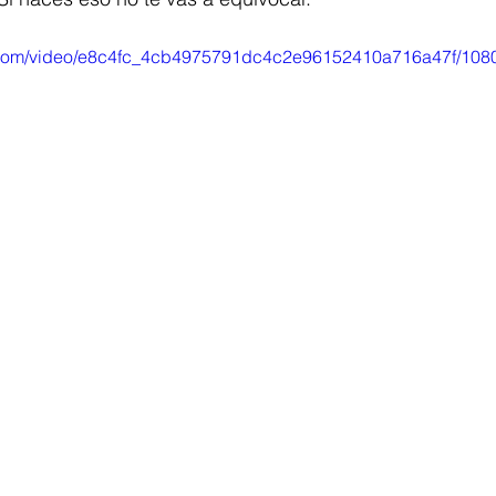
ic.com/video/e8c4fc_4cb4975791dc4c2e96152410a716a47f/108