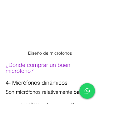
Diseño de micrófonos
¿Dónde comprar un buen 
micrófono?
4- Micrófonos dinámicos
Son micrófonos relativamente 
baratos
 y 
muy 
sencillos
 de usar. Son muy 
robustos
, muy resistentes y por eso se 
utilizan tanto en 
contextos de directo y 