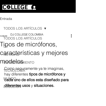
Iniciar sesión
Entrada
TODOS LOS ARTÍCULOS
DJ COLLEGE COLOMBIA
TODOS LOS ARTÍCULOS
Tipos de micrófonos,
DJ
características y mejores
NOTICIAS
modelos
ENTRETENIMIENTO
Como seguramente ya te imaginas, 
TECNOLOGÍA
hay diferentes 
tipos de micrófonos y 
MUNDO
cada uno de ellos esta diseñado para 
diferentes usos
 y 
situaciones. 
LOCUCIÓN